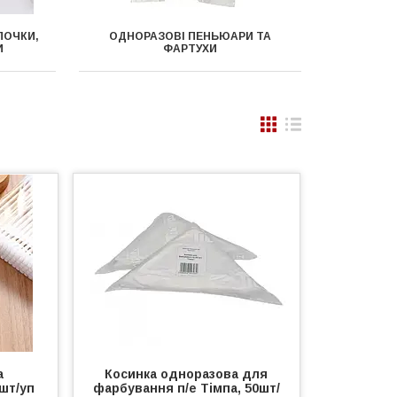
ПОЧКИ,
ОДНОРАЗОВІ ПЕНЬЮАРИ ТА
И
ФАРТУХИ
а
Косинка одноразова для
 шт/уп
фарбування п/е Тімпа, 50шт/