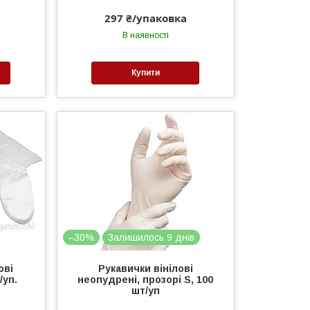
297 ₴/упаковка
В наявності
Купити
–30%
Залишилось 9 днів
ові
Рукавички вінілові
/уп.
неопудрені, прозорі S, 100
шт/уп