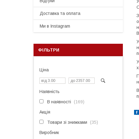
Відгуки
У
О
Доставка та оплата
З
о
Ми в Instagram
н
В
У
н
ФІЛЬТРИ
п
У
х
Ціна
П
н
В
Наявність
п
В наявності
169
Акція
Товари зі знижками
35
Виробник