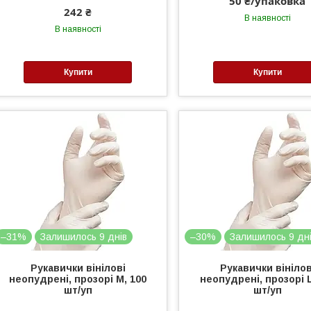
50 ₴/упаковка
242 ₴
В наявності
В наявності
Купити
Купити
–31%
Залишилось 9 днів
–30%
Залишилось 9 дн
Рукавички вінілові
Рукавички вінілов
неопудрені, прозорі М, 100
неопудрені, прозорі L
шт/уп
шт/уп