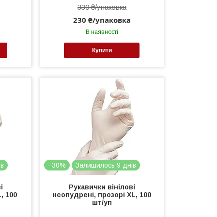
330 ₴/упаковка
230 ₴/упаковка
В наявності
Купити
ів
–30%
Залишилось 9 днів
і
Рукавички вінілові
, 100
неопудрені, прозорі XL, 100
шт/уп