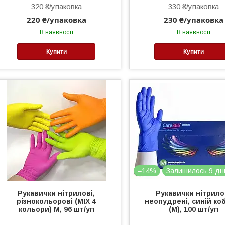
320 ₴/упаковка
330 ₴/упаковка
220 ₴/упаковка
230 ₴/упаковка
В наявності
В наявності
Купити
Купити
–14%
Залишилось 9 дн
Рукавички нітрилові,
Рукавички нітрило
різнокольорові (MIX 4
неопудрені, синій ко
кольори) M, 96 шт/уп
(M), 100 шт/уп