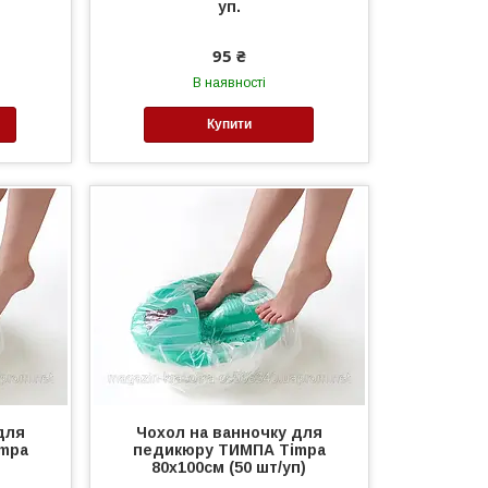
уп.
95 ₴
В наявності
Купити
для
Чохол на ванночку для
mpa
педикюру ТИМПА Timpa
80х100см (50 шт/уп)