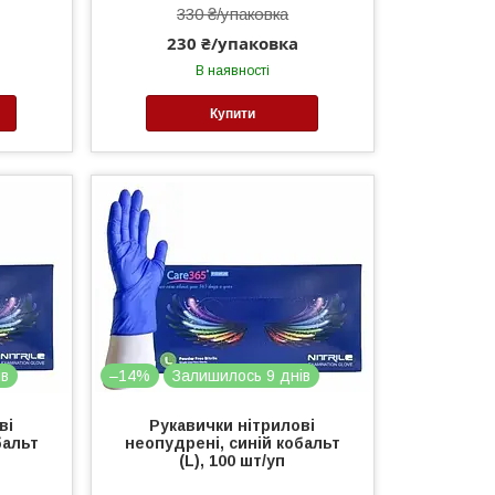
330 ₴/упаковка
230 ₴/упаковка
В наявності
Купити
ів
–14%
Залишилось 9 днів
ві
Рукавички нітрилові
бальт
неопудрені, синій кобальт
(L), 100 шт/уп