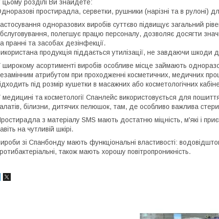
 цьому розділі Ви знайдете:
дноразові простирадла, серветки, рушники (нарізні та в рулоні) дл
астосування одноразових виробів суттєво підвищує загальний ріве
бслуговування, полегшує працю персоналу, дозволяє досягти значн
а пранні та засобах дезінфекції.
икористана продукція піддається утилізації, не завдаючи шкоди д
 широкому асортименті виробів особливе місце займають одноразо
езамінним атрибутом при проходженні косметичних, медичних про
ідходить під розмір кушетки в масажних або косметологічних кабін
 медицині та косметології Спанлейс використовується для пошитт
алатів, білизни, дитячих пелюшок, там, де особливо важлива стери
ростирадла з матеріалу SMS мають достатню міцність, м'які і при
авіть на чутливій шкірі.
ироби зі Спанбонду мають функціональні властивості: водовідштов
ротибактеріальні, також мають хорошу повітропроникність.