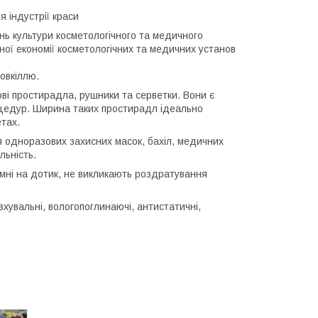
я індустрії краси
нь культури косметологічного та медичного
ої економії косметологічних та медичних установ
овкіллю.
ві простирадла, рушники та серветки. Вони є
цедур. Ширина таких простирадл ідеально
етах.
я одноразових захисних масок, бахіл, медичних
льність.
ємні на дотик, не викликають роздратування
хувальні, вологопоглинаючі, антистатичні,