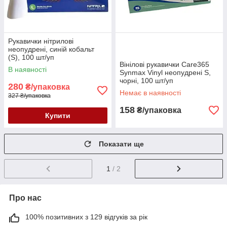
Рукавички нітрилові
неопудрені, синій кобальт
(S), 100 шт/уп
Вінілові рукавички Care365
В наявності
Synmax Vinyl неопудрені S,
чорні, 100 шт/уп
280
₴/упаковка
Немає в наявності
327 ₴/упаковка
158
₴/упаковка
Купити
Показати ще
1
/ 2
Про нас
100% позитивних з 129 відгуків за рік