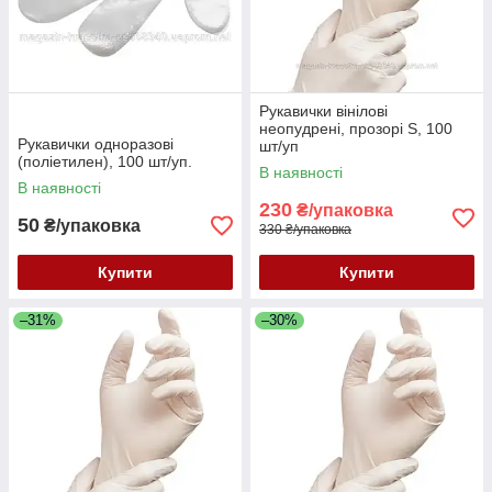
Рукавички вінілові
неопудрені, прозорі S, 100
Рукавички одноразові
шт/уп
(поліетилен), 100 шт/уп.
В наявності
В наявності
230
₴/упаковка
50
₴/упаковка
330 ₴/упаковка
Купити
Купити
–31%
–30%