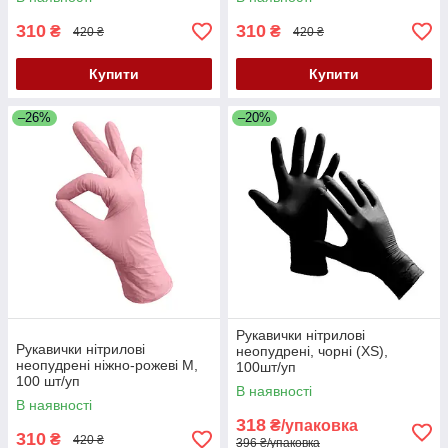
310
310
₴
₴
420 ₴
420 ₴
Купити
Купити
–26%
–20%
Рукавички нітрилові
Рукавички нітрилові
неопудрені, чорні (XS),
неопудрені ніжно-рожеві M,
100шт/уп
100 шт/уп
В наявності
В наявності
318
₴/упаковка
310
₴
420 ₴
396 ₴/упаковка