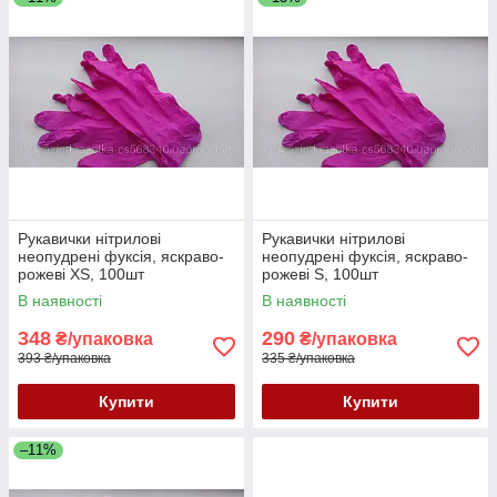
Рукавички нітрилові
Рукавички нітрилові
неопудрені фуксія, яскраво-
неопудрені фуксія, яскраво-
рожеві XS, 100шт
рожеві S, 100шт
В наявності
В наявності
348
290
₴/упаковка
₴/упаковка
393 ₴/упаковка
335 ₴/упаковка
Купити
Купити
–11%