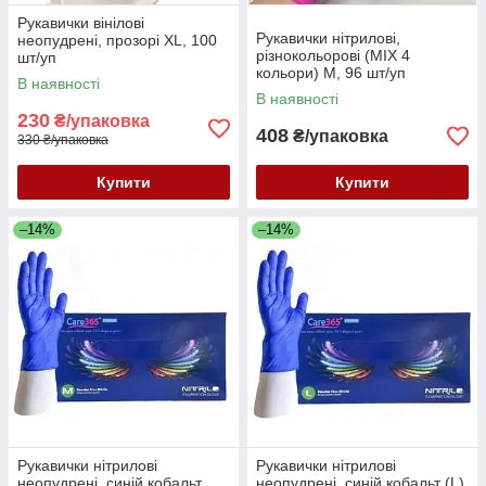
Рукавички вінілові
Рукавички нітрилові,
неопудрені, прозорі XL, 100
різнокольорові (MIX 4
шт/уп
кольори) M, 96 шт/уп
В наявності
В наявності
230
₴/упаковка
408
₴/упаковка
330 ₴/упаковка
Купити
Купити
–14%
–14%
Рукавички нітрилові
Рукавички нітрилові
неопудрені, синій кобальт
неопудрені, синій кобальт (L),