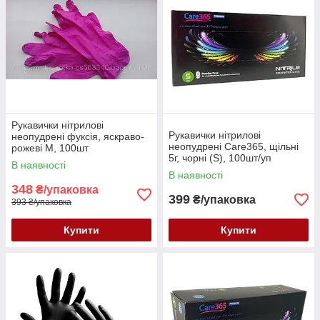
Рукавички нітрилові
Рукавички нітрилові
неопудрені фуксія, яскраво-
неопудрені Care365, щільні
рожеві M, 100шт
5г, чорні (S), 100шт/уп
В наявності
В наявності
348
₴/упаковка
399
₴/упаковка
393 ₴/упаковка
Купити
Купити