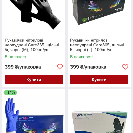
Рукавички нітрилові
Рукавички нітрилові
неопудрені Care365, щільні
неопудрені Care365, щільні
5г, чорні (M), 100шт/уп
5г, чорні (L), 100шт/уп
В наявності
В наявності
399
399
₴/упаковка
₴/упаковка
Купити
Купити
–14%