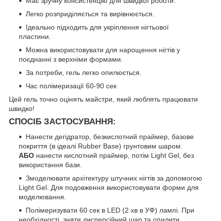
Має зручну консистенцію для швидкої роботи.
Легко розприділяється та вирівнюється.
Ідеально підходить для укріплення нігтьової
пластини.
Можна використовувати для нарощення нігтів у
поєднанні з верхніми формами.
За потреби, гель легко опилюється.
Час полімеризації 60-90 сек
Цей гель точно оцінять майстри, який люблять працювати
швидко!
СПОСІБ ЗАСТОСУВАННЯ:
Нанести дегідратор, безкислотний праймер, базове
покриття (в ідеалі Rubber Base) грунтовим шаром.
АБО
нанести кислотний праймер, потім Light Gel, без
використання бази.
Змоделювати архітектуру штучних нігтів за допомогою
Light Gel. Для подовження використовувати форми для
моделювання.
Полімеризувати 60 сек в LED (2 хв в УФ) лампі. При
необхідності, зняти дисперсійний шар та опилити.