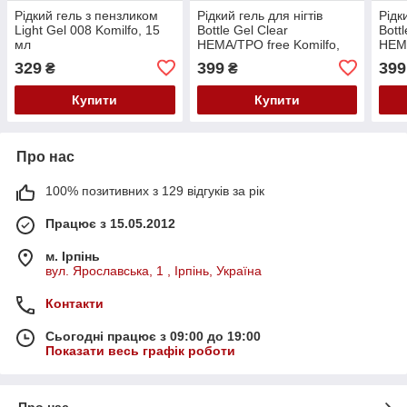
Рідкий гель з пензликом
Рідкий гель для нігтів
Рідк
Light Gel 008 Komilfo, 15
Bottle Gel Clear
Bottl
мл
HEMA/TPO free Komilfo,
HEMA
15 мл
15 м
329
399
399
₴
₴
Купити
Купити
Про нас
100% позитивних з 129 відгуків за рік
Працює з 15.05.2012
м. Ірпінь
вул. Ярославська, 1 , Ірпінь, Україна
Контакти
Сьогодні працює з 09:00 до 19:00
Показати весь графік роботи
Про нас