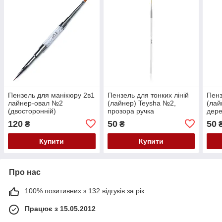
Пензель для манікюру 2в1
Пензель для тонких ліній
Пенз
лайнер-овал №2
(лайнер) Teysha №2,
(лай
(двосторонній)
прозора ручка
дере
120
50
50
₴
₴
Купити
Купити
Про нас
100% позитивних з 132 відгуків за рік
Працює з 15.05.2012