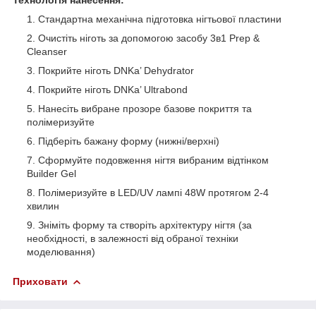
Стандартна механічна підготовка нігтьової пластини
Очистіть ніготь за допомогою засобу 3в1 Prep &
Cleanser
Покрийте ніготь DNKa’ Dehydrator
Покрийте ніготь DNKa’ Ultrabond
Нанесіть вибране прозоре базове покриття та
полімеризуйте
Підберіть бажану форму (нижні/верхні)
Сформуйте подовження нігтя вибраним відтінком
Builder Gel
Полімеризуйте в LED/UV лампі 48W протягом 2-4
хвилин
Зніміть форму та створіть архітектуру нігтя (за
необхідності, в залежності від обраної техніки
моделювання)
Приховати