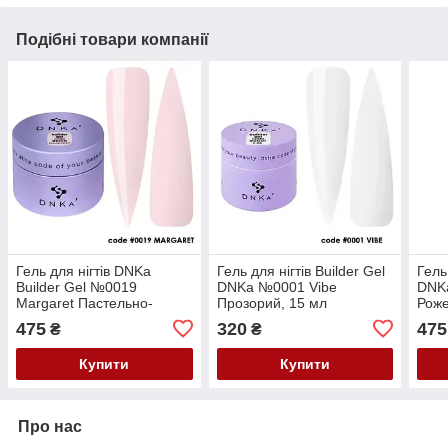
Подібні товари компанії
Гель для нігтів DNKa
Гель для нігтів Builder Gel
Гель
Builder Gel №0019
DNKa №0001 Vibe
DNKa
Margaret Пастельно-
Прозорий, 15 мл
Роже
рожевий, 30мл
475
320
475
₴
₴
Купити
Купити
Про нас