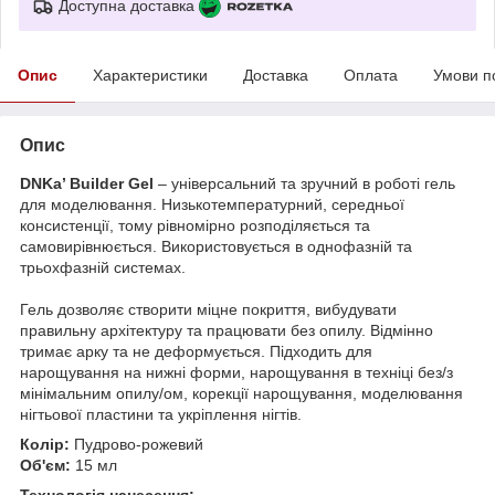
Доступна доставка
Опис
Характеристики
Доставка
Оплата
Умови п
Опис
DNKa’ Builder Gel
– універсальний та зручний в роботі гель
для моделювання. Низькотемпературний, середньої
консистенції, тому рівномірно розподіляється та
самовирівнюється. Використовується в однофазній та
трьохфазній системах.
Гель дозволяє створити міцне покриття, вибудувати
правильну архітектуру та працювати без опилу. Відмінно
тримає арку та не деформується. Підходить для
нарощування на нижні форми, нарощування в техніці без/з
мінімальним опилу/ом, корекції нарощування, моделювання
нігтьової пластини та укріплення нігтів.
Колір:
Пудрово-рожевий
Об'єм:
15 мл
Технологія нанесення: