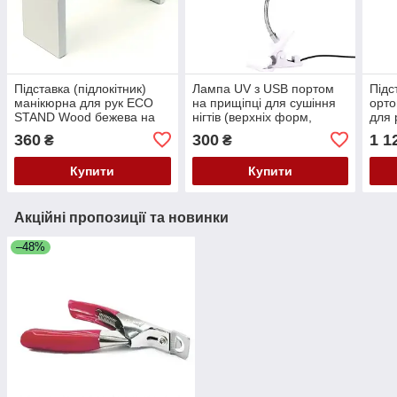
Підставка (підлокітник)
Лампа UV з USB портом
Підс
манікюрна для рук ECO
на прищіпці для сушіння
орто
STAND Wood бежева на
нігтів (верхніх форм,
для
білих ніжках
гелевих тіпс, гель-лаку), 3
Butt
360
300
1 1
₴
₴
Вт
ніжк
Купити
Купити
Акційні пропозиції та новинки
–48%