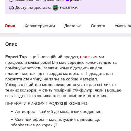
Доступна доставка
Опис
Характеристики
Доставка
Оплата
Умови п
Опис
Expert Top
– це інноваційний продукт
, над яки
м ми
працювали кілька років! Він має середню консистенцію та
помірну жорсткість, завдяки чому підходить як для
пластичних, так і для твердих матеріалів. Підходить для
покриття стемпінгу, не тягне за собою матеріал.
Універсальний топ можна використовувати для світлих та
темних кольорів; містить помірний УФ-фільтр, який захищає
світлі відтінки та залишається непомітним на темних.
ПЕРЕВАГИ ВИБОРУ ПРОДУКЦІЇ KOMILFO:
Антистрес – стійкий до механічних подряпин.
Скляний ефект – має потужний глянець, що
зберігається до корекції.