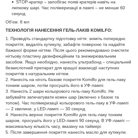
STOP-кратер – запобігає появі кратерів навіть на
липкому шарі. Час полімеризації в лампі – не менше 60
секунд.
Об’єм: 8 мл
ТЕХНОЛОГІЯ НАНЕСЕННЯ ГЕЛЬ-ЛАКІВ KOMILFO:
1. Проведіть стандартну підготовку нігтя: зніміть попереднє
покриття, видаліть кутикулу, забафте поверхню та надайте
бажаної форми нігтям. Після цього рекомендовано очистити
нігтьову пластину дезінфекційним та знежирювальним
засобом. Якщо необхідно, нанесіть ультрабонд – спеціальний
безкислотний препарат для кращої взаємодії наступних
покриттів з натуральним нігтем.
2. Нанесіть на ніготь базове покриття Komilfo для гель-лаку
тонким шаром, потім просушіть його в УФ-лампі.
3. Нанесіть 2 шари кольорового гель-лаку Komilfo. Не
забувайте запечатувати кожен шар (включно з базою та
топом). Час полімеризації кольорового гель-лаку в УФ-лампі
— 2 хвилини, у LED-лампі — 30 секунд.
4. Нанесіть верхнє покриття Komilfo для гель-лаку тонким
шаром, просушіть його у LED-лампі 90 секунд. В УФ-лампі —
максимальну кількість часу, вказану на таймері.
5. Після завершення покриття нанесіть масло для кутикули.