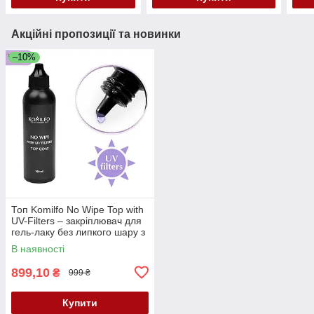
Акційні пропозиції та новинки
–10%
Топ Komilfo No Wipe Top with
UV-Filters – закріплювач для
гель-лаку без липкого шару з
УФ-фільтрами, 100мл (без
В наявності
пензля)
899,10
₴
999 ₴
Купити