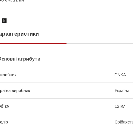
арактеристики
Основні атрибути
иробник
DNKA
раїна виробник
Україна
б`єм
12 мл
олір
Срібляст