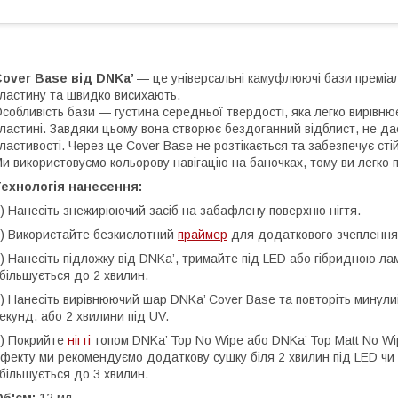
Cover Base від DNKa’
— це універсальні камуфлюючі бази преміал
ластину та швидко висихають.
собливість бази — густина середньої твердості, яка легко вирівнює
ластині. Завдяки цьому вона створює бездоганний відблист, не дає
ластивості. Через це Cover Base не розтікається та забезпечує стій
и використовуємо кольорову навігацію на баночках, тому ви легко 
ехнологія нанесення:
) Нанесіть знежирюючий засіб на забафлену поверхню нігтя.
) Використайте безкислотний
праймер
для додаткового зчеплення
) Нанесіть підложку від DNKa’, тримайте під LED або гібридною л
більшується до 2 хвилин.
) Нанесіть вирівнюючий шар DNKa’ Cover Base та повторіть минул
екунд, або 2 хвилини під UV.
) Покрийте
нігті
топом DNKa’ Top No Wipe або DNKa’ Top Matt No Wi
фекту ми рекомендуємо додаткову сушку біля 2 хвилин під LED чи 
більшується до 3 хвилин.
б'єм:
12 мл