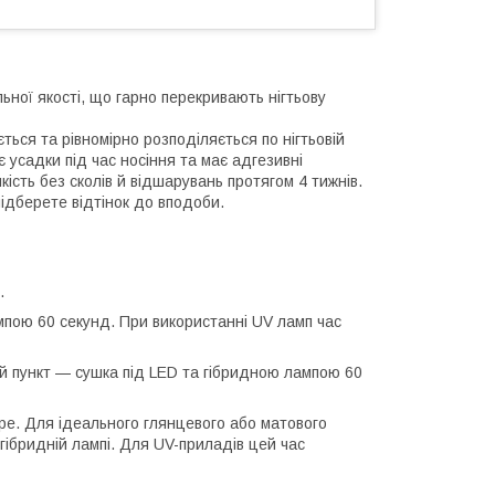
ьної якості, що гарно перекривають нігтьову
ться та рівномірно розподіляється по нігтьовій
 усадки під час носіння та має адгезивні
кість без сколів й відшарувань протягом 4 тижнів.
підберете відтінок до вподоби.
.
ампою 60 секунд. При використанні UV ламп час
ий пункт — сушка під LED та гібридною лампою 60
pe. Для ідеального глянцевого або матового
гібридній лампі. Для UV-приладів цей час