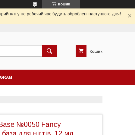
Кошик
рийняті у не робочий час будуть оброблені наступного дня!
Кошик
AGRAM
 Base №0050 Fancy
аза для нігтів, 12 мл