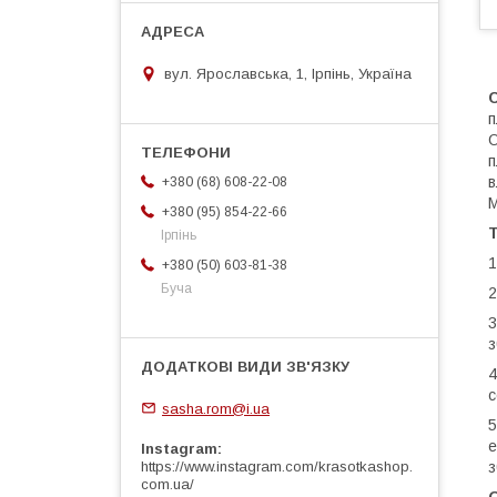
вул. Ярославська, 1, Ірпінь, Україна
п
О
п
в
+380 (68) 608-22-08
М
+380 (95) 854-22-66
Т
Ірпінь
1
+380 (50) 603-81-38
Буча
2
3
з
4
с
sasha.rom@i.ua
5
е
Instagram
з
https://www.instagram.com/krasotkashop.
com.ua/
О