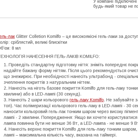
У компанії підключені
будь-який товар не п
ель-лак
Glitter Colletion Komilfo – це високоякісні гель-лаки за до
олір: сріблястий, великі блискітки
б'єм: 8 мл
ТЕХНОЛОГІЯ НАНЕСЕННЯ ГЕЛЬ-ЛАКІВ KOMILFO:
Проведіть стандартну підготовку нігтя: зніміть попереднє покр
надайте бажану форму нігтям. Після цього рекомендується очист
що знежирює. При необхідності нанесіть ультрабонд - спеціаль
зчеплення покриттів з натуральним нігтем.
Нанесіть на ніготь базове покриття Komilfo для гель-лаку тонк
хвилини) або в LED-лампі (30 секунд).
Нанесіть 2 шари кольорового
гель-лаку Komilfo
. Не забувайте 
топ). Час полімеризації кольорового гель-лаку в LED-лампі - 30 
наносити кольоровий гель-лак тонким шаром через високу пігменто
лампі - 2 хвилини. Попередження: Якщо ви хочете користуватися
лампа повинна бути не менше 36 Вт, а LED-лампа - не менше 9 В
Нанесіть верхнє покриття Komilfo для гель-лаку тонким шаром, 
лампі – максимальна кількість часу, вказана на таймері.