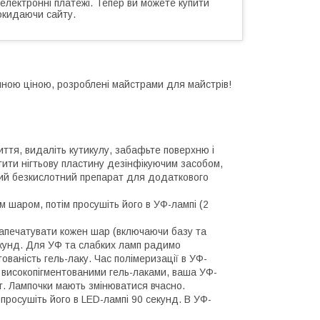
 електронні платежі. Тепер ви можете купити
окидаючи сайту.
ступною ціною, розроблені майстрами для майстрів!
иття, видаліть кутикулу, забафьте поверхню і
ити нігтьову пластину дезінфікуючим засобом,
ний безкислотний препарат для додаткового
им шаром, потім просушіть його в УФ-лампі (2
запечатувати кожен шар (включаючи базу та
секунд. Для УФ та слабких ламп радимо
ваність гель-лаку. Час полімеризації в УФ-
 високопігментованими гель-лаками, ваша УФ-
т. Лампочки мають змінюватися вчасно.
просушіть його в LED-лампі 90 секунд. В УФ-