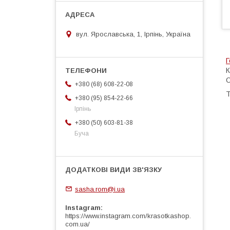
вул. Ярославська, 1, Ірпінь, Україна
Г
К
О
+380 (68) 608-22-08
+380 (95) 854-22-66
Ірпінь
+380 (50) 603-81-38
Буча
sasha.rom@i.ua
Instagram
https://www.instagram.com/krasotkashop.
com.ua/