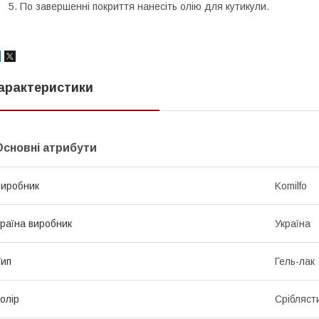
По завершенні покриття нанесіть олію для кутикули.
арактеристики
Основні атрибути
иробник
Komilfo
раїна виробник
Україна
ип
Гель-лак
олір
Срібляст