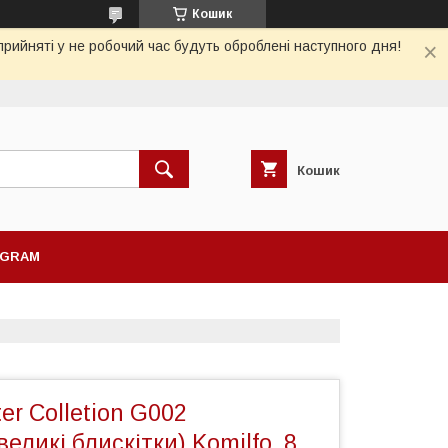
Кошик
рийняті у не робочий час будуть оброблені наступного дня!
Кошик
AGRAM
ter Colletion G002
великі блискітки) Komilfo, 8