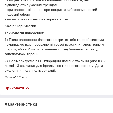
відповідають сучасним трендам:
- при нанесенні на прозоре покриття забезпечує легкий
нюдовий ефект;
- на насичених кольорах вирівнює тон.
Колір:
коричневий
Технологія нанесення:
1) Після нанесення базового покриття, або гелевої системи
покриваємо всю поверхню нігтьової пластини топом тонким
шаром, або в 2 шари, в залежності від бажаного ефекту,
запечатуючи торець.
2) Полімеризуємо в LED/гібридній лампі 2 хвилини (або в UV
лампі - 3 хвилини) для ідеального глянцевого ефекту. Дати
охолонути після полімеризації.
Об'єм:
12 мл
Приховати
Характеристики