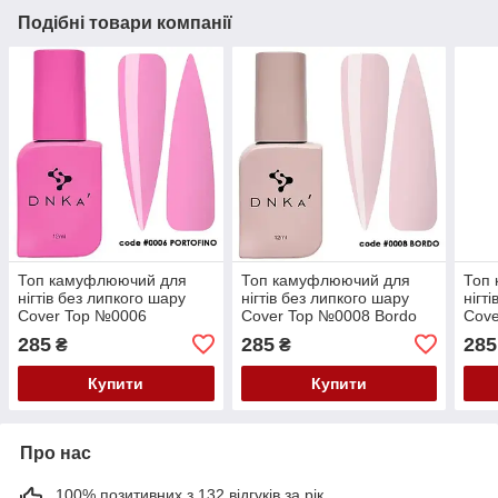
Подібні товари компанії
Топ камуфлюючий для
Топ камуфлюючий для
Топ
нігтів без липкого шару
нігтів без липкого шару
нігт
Cover Top №0006
Cover Top №0008 Bordo
Cove
Portofino DNKa', 12 мл
DNKa', 12 мл
DNKa
285
285
285
₴
₴
Купити
Купити
Про нас
100% позитивних з 132 відгуків за рік