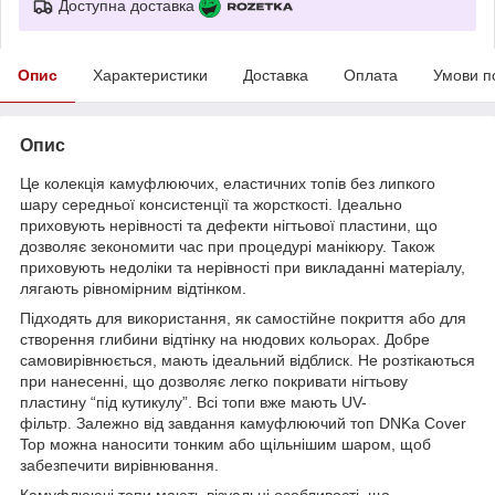
Доступна доставка
Опис
Характеристики
Доставка
Оплата
Умови п
Опис
Це колекція камуфлюючих, еластичних топів без липкого
шару середньої консистенції та жорсткості. Ідеально
приховують нерівності та дефекти нігтьової пластини, що
дозволяє зекономити час при процедурі манікюру. Також
приховують недоліки та нерівності при викладанні матеріалу,
лягають рівномірним відтінком.
Підходять для використання, як самостійне покриття або для
створення глибини відтінку на нюдових кольорах. Добре
самовирівнюється, мають ідеальний відблиск. Не розтікаються
при нанесенні, що дозволяє легко покривати нігтьову
пластину “під кутикулу”. Всі топи вже мають UV-
фільтр. Залежно від завдання камуфлюючий топ DNKa Cover
Top можна наносити тонким або щільнішим шаром, щоб
забезпечити вирівнювання.
Камуфлюючі топи мають візуальні особливості, що