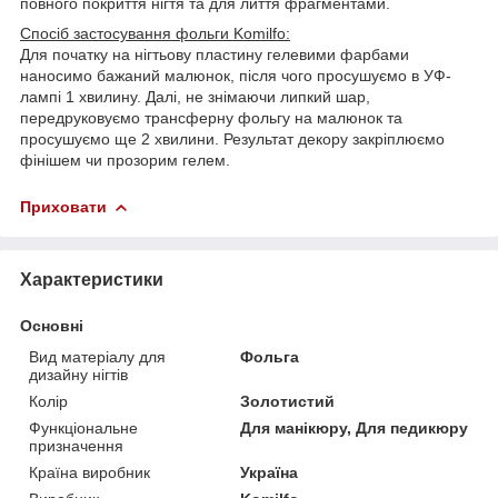
повного покриття нігтя та для лиття фрагментами.
Спосіб застосування фольги Komilfo:
Для початку на нігтьову пластину гелевими фарбами
наносимо бажаний малюнок, після чого просушуємо в УФ-
лампі 1 хвилину. Далі, не знімаючи липкий шар,
передруковуємо трансферну фольгу на малюнок та
просушуємо ще 2 хвилини. Результат декору закріплюємо
фінішем чи прозорим гелем.
Приховати
Характеристики
Основні
Вид матеріалу для
Фольга
дизайну нігтів
Колір
Золотистий
Функціональне
Для манікюру, Для педикюру
призначення
Країна виробник
Україна