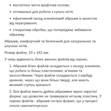
екологічно чиста крафтова основа;
оптимальні для роботи з сухого нігтя;
ефективний оксид-алюмінієвий абразив із захистом
від перегрівання;
стеаратова обробка, що попереджає забивання
абразиву.
Абразив, комфортний та безпечний для натуральних та
штучних нігтів.
Розмір файлу: 24 х 162 мм.
У чому відмінність білих змінних файлів від чорних:
Абразив білих файлів складається з оксиду алюмінію,
що робить їх більш пластичними, м'якими та
зносостійкими. Чорні файли складаються з карбіду
кремнію, через що вони більш тверді, але мають
великий ступінь крихкості.
Білі файли мають дрібне абразивне зерно округлої
форми, що дозволяє не травмувати нігтьову пластину. У
чорних файлів - абразив гострої форми, що у процесі
опила самозаточується.