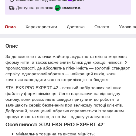
Доступна доставка
Опис
Характеристики
Доставка
Оплата
Умови п
Опис
За допомогою пилочки майстер акуратно та якісно моделює
форму нігтя, а також може зняти блиск для кращої чіпкості. У
промисловості, де абсолютна гігієнічність — золотий стандарт
сервісу, одноразовийабразив — найкращий вихід, коли
хочеться заощадити час на стерилізацію та бюджет.
STALEKS PRO EXPERT 42 - великий набір тонких змінних
файлів у формі півмісяця. Легко надягаючи на відповідну
основу, вони дозволяють швидко притупити до роботи та
залишають сервіс безпечним при великому потоці клієнтів.
Добротний, захищений абразив справляється із завданням
продуктивно та якісно, ​​а потім – одразу утилізується.
Особливості STALEKS PRO EXPERT 42:
мінімальна товщина та висока міцність;