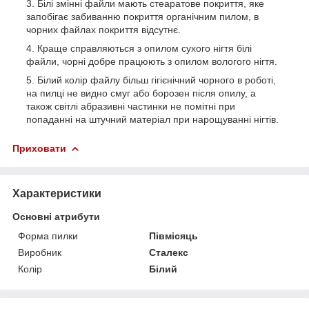
Білі змінні файли мають стеаратове покриття, яке
запобігає забиванню покриття органічним пилом, в
чорних файлах покриття відсутнє.
Краще справляються з опилом сухого нігтя білі
файли, чорні добре працюють з опилом вологого нігтя.
Білий колір файлу більш гігієнічний чорного в роботі,
на пилці не видно смуг або борозен після опилу, а
також світлі абразивні частинки не помітні при
попаданні на штучний матеріал при нарощуванні нігтів.
Приховати
Характеристики
Основні атрибути
Форма пилки
Півмісяць
Виробник
Сталекс
Колір
Білий