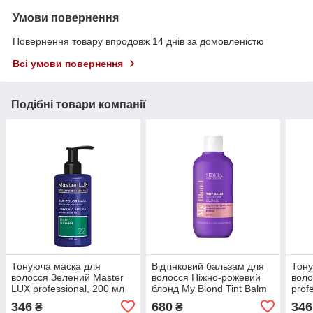
Умови повернення
Повернення товару впродовж 14 днів за домовленістю
Всі умови повернення
Подібні товари компанії
Тонуюча маска для
Відтінковий бальзам для
Тону
волосся Зелений Master
волосся Ніжно-рожевий
воло
LUX professional, 200 мл
блонд My Blond Tint Balm
prof
Sedera Professional, 250
346
680
346
₴
₴
мл