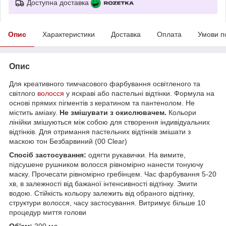
Доступна доставка
Опис
Характеристики
Доставка
Оплата
Умови п
Опис
Для креативного тимчасового фарбування освітленого та
світлого
волосся
у яскраві або пастельні відтінки. Формула на
основі прямих пігментів з кератином та пантенолом. Не
містить аміаку.
Не змішувати з окислювачем.
Кольори
лінійки змішуються між собою для створення індивідуальних
відтінків. Для отримання пастельних відтінків змішати з
маскою тон Безбарвиний (00 Сlear)
Спосіб застосування:
одягти рукавички. На вимите,
підсушене рушником волосся рівномірно нанести тонуючу
маску. Прочесати рівномірно гребінцем. Час фарбування 5-20
хв, в залежності від бажаної інтенсивності відтінку. Змити
водою. Стійкість кольору залежить від обраного відтінку,
структури волосся, часу застосування. Витримує більше 10
процедур миття голови
Об'єм:
200 мл