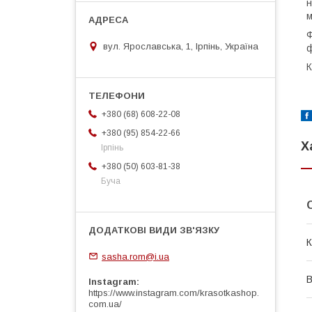
н
м
Ф
вул. Ярославська, 1, Ірпінь, Україна
ф
К
+380 (68) 608-22-08
+380 (95) 854-22-66
Х
Ірпінь
+380 (50) 603-81-38
Буча
К
sasha.rom@i.ua
В
Instagram
https://www.instagram.com/krasotkashop.
com.ua/