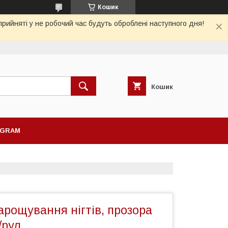
Кошик
рийняті у не робочий час будуть оброблені наступного дня!
Кошик
AGRAM
рощування нігтів, прозора
/рул