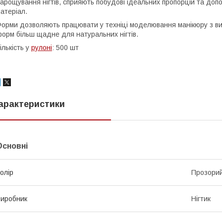
арощування нігтів, сприяють побудові ідеальних пропорцій та до
атеріал.
орми дозволяють працювати у техніці моделювання манікюру з ви
орм більш щадне для натуральних нігтів.
ількість у
рулоні
: 500 шт
арактеристики
Основні
олір
Прозори
иробник
Нігтик