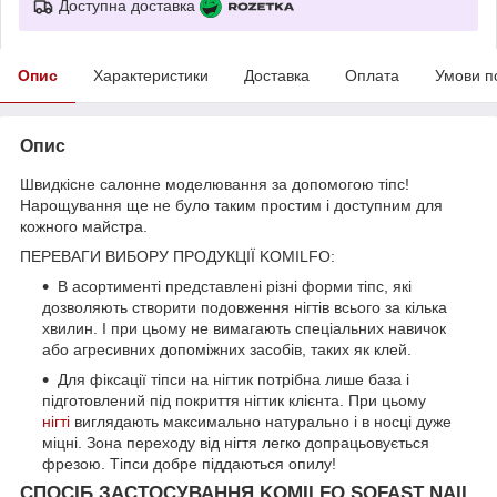
Доступна доставка
Опис
Характеристики
Доставка
Оплата
Умови п
Опис
Швидкісне салонне моделювання за допомогою тіпс!
Нарощування ще не було таким простим і доступним для
кожного майстра.
ПЕРЕВАГИ ВИБОРУ ПРОДУКЦІЇ KOMILFO:
В асортименті представлені різні форми тіпс, які
дозволяють створити подовження нігтів всього за кілька
хвилин. І при цьому не вимагають спеціальних навичок
або агресивних допоміжних засобів, таких як клей.
Для фіксації тіпси на нігтик потрібна лише база і
підготовлений під покриття нігтик клієнта. При цьому
нігті
виглядають максимально натурально і в носці дуже
міцні. Зона переходу від нігтя легко допрацьовується
фрезою. Тіпси добре піддаються опилу!
СПОСІБ ЗАСТОСУВАННЯ KOMILFO SOFAST NAIL