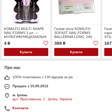
KOMILFO MULTI SHAPE
Гелеві тіпси KOMILFO
Геле
NAIL FORMS 1 шт. —
SOFAST NAIL FORMS
нар
МУЛЬТИФУНКЦІОНАЛЬНІ
BALLERINA LONG, 240
STI
ФОРМИ ДЛЯ
ШТ
Prof
4
389
167
₴
₴
НАРАЖЕННЯ
Купити
Купити
Про нас
100% позитивних з 130 відгуків за рік
Працює з 15.05.2012
м. Ірпінь
вул. Ярославська, 1 , Ірпінь, Україна
Контакти