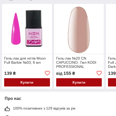
Гель-лак для нігтів Moon
Гель-лак №20 CN
Гель
Full Barbie №03, 8 мл
CAPUCCINO, 7мл KODI
Full
PROFESSIONAL
Dark
139
155
139
₴
від
₴
Купити
Купити
Про нас
100% позитивних з 129 відгуків за рік