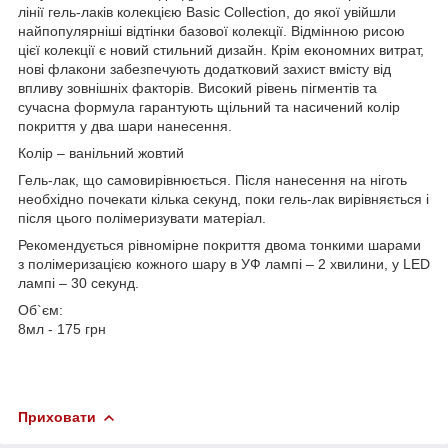
лінії гель-лаків колекцією Basic Collection, до якої увійшли
найпопулярніші відтінки базової колекції. Відмінною рисою
цієї колекції є новий стильний дизайн. Крім економних витрат,
нові флакони забезпечують додатковий захист вмісту від
впливу зовнішніх факторів. Високий рівень пігментів та
сучасна формула гарантують щільний та насичений колір
покриття у два шари нанесення.
Колір – ванільний жовтий
Гель-лак, що самовирівнюється. Після нанесення на ніготь
необхідно почекати кілька секунд, поки гель-лак вирівняється і
після цього полімеризувати матеріал.
Рекомендується рівномірне покриття двома тонкими шарами
з полімеризацією кожного шару в УФ лампі – 2 хвилини, у LED
лампі – 30 секунд.
Об`єм:
8мл - 175 грн
Приховати