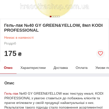
Гель-лак №40 GY GREEN&YELLOW, 8мл KODI
PROFESSIONAL
Немає в наявності
Роздріб
175
₴
Опис
Характеристики
Доставка
Оплата
Умови п
Опис
Гель-лак
№40 GY GREEN&YELLOW має текстуру емалі, KODI
PROFESSIONAL з увагою ставиться до побажань клієнтів та
прагне втілювати у своїй продукції найактуальніші з них.
Результатом такого підходу стало поповнення асортиментної