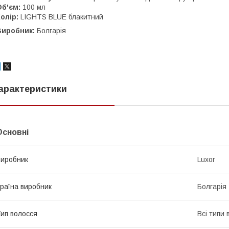
Об'єм:
100 мл
олір:
LIGHTS BLUE блакитний
Виробник:
Болгарія
арактеристики
Основні
иробник
Luxor
раїна виробник
Болгарія
ип волосся
Всі типи 