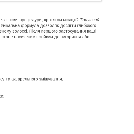
як і після процедури, протягом місяця?
Тонуючий
. Унікальна формула дозволяє досягти глибокого
леному волоссі. Після першого застосування ваші
ок стане насиченим і стійким до вигоряння або
нсу та акварельного змішування;
ск;