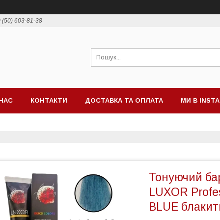
 (50) 603-81-38
НАС
КОНТАКТИ
ДОСТАВКА ТА ОПЛАТА
МИ В INST
Тонуючий бар
LUXOR Profes
BLUE блакит