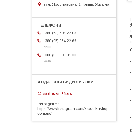
вул. Ярославська, 1, Ірпінь, Україна
П
б
в
+380 (68) 608-22-08
л
+380 (95) 854-22-66
в
Ірпінь
О
-
+380 (50) 603-81-38
-
Буча
-
-
-
-
-
sasha.rom@i.ua
-
-
Instagram
-
https://www.instagram.com/krasotkashop.
-
com.ua/
-
-