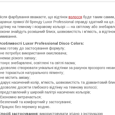
ісля фарбування вважаєте, що відтінок
волосся
буде таким самим, 
арвник прямої дії
бренду Luxor Professional справді здатний на це
ідтінку на темному і яскравому кольорі — на світлому або знебарв
окони знайдуть розкішний блиск, шовковистість і м'якість, а відтін
имивання.
собливості Luxor Professional Disco Colors:
 має готову до застосування формулу;
 не потребує використання окислювача;
 немає різкого запаху;
 тонує знебарвлені, освітлені та світлі пасма;
 дозволяє створювати унікальні відтінки за рахунок прозорого нюа
 не торкається натурального пігменту;
 не містить аміаку;
 дарує насичений колір, м'якість, шовковистість та діамантовий бли
 дозволяє досягти глибокого відтінку на темному волоссі;
 представлений у широкій палітрі насичених кольорів;
 Економно витрачається;
 безпечний та комфортний у застосуванні;
 Працює без перекису водню.
Спосіб застосування:
використовувати згідно з інструкцією