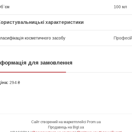
б`єм
100 мл
Користувальницькі характеристики
ласифікація косметичного засобу
Професі
нформація для замовлення
іна:
294 ₴
Сайт створений на маркетплейсі
Prom.ua
Продавець на Bigl.ua