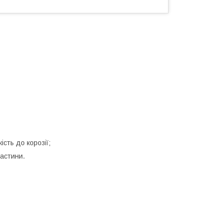
сть до корозії;
ластини.