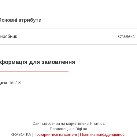
Основні атрибути
иробник
Сталекс
нформація для замовлення
іна:
567 ₴
Сайт створений на маркетплейсі
Prom.ua
Продавець на Bigl.ua
KRASOTKA |
Поскаржитися на контент
|
Політика конфіденційності