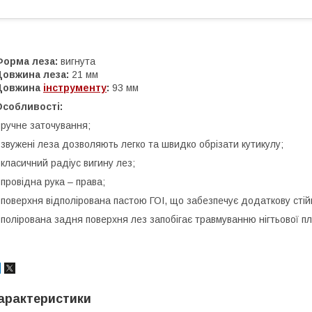
Форма леза:
вигнута
Довжина леза:
21 мм
Довжина
інструменту
:
93 мм
Особливості:
 ручне заточування;
 звужені леза дозволяють легко та швидко обрізати кутикулу;
 класичний радіус вигину лез;
 провідна рука – права;
 поверхня відполірована пастою ГОІ, що забезпечує додаткову стійкі
 полірована задня поверхня лез запобігає травмуванню нігтьової п
арактеристики