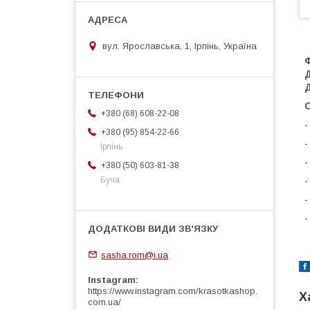
вул. Ярославська, 1, Ірпінь, Україна
+380 (68) 608-22-08
-
+380 (95) 854-22-66
-
Ірпінь
-
+380 (50) 603-81-38
-
Буча
-
-
sasha.rom@i.ua
Instagram
https://www.instagram.com/krasotkashop.
Х
com.ua/