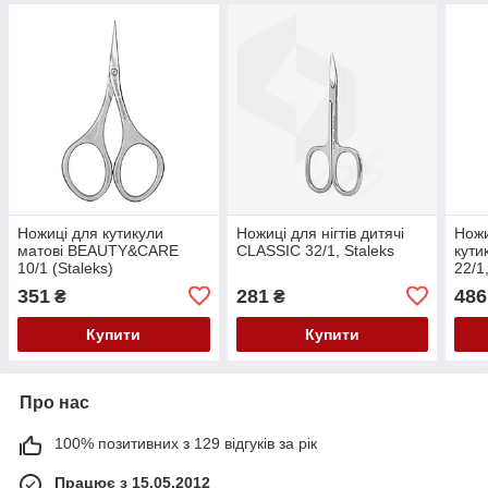
Ножиці для кутикули
Ножиці для нігтів дитячі
Ножи
матові BEAUTY&CARE
CLASSIC 32/1, Staleks
кут
10/1 (Staleks)
22/1,
351
281
486
₴
₴
Купити
Купити
Про нас
100% позитивних з 129 відгуків за рік
Працює з 15.05.2012