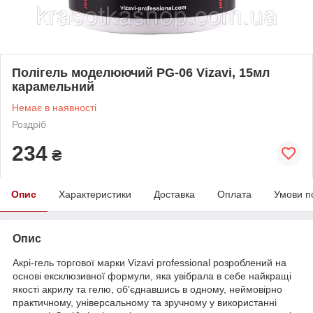
Полігель моделюючий РG-06 Vizavi, 15мл
карамельний
Немає в наявності
Роздріб
234
₴
Опис
Характеристики
Доставка
Оплата
Умови п
Опис
Акрі-гель торгової марки Vizavi professional розроблений на
основі ексклюзивної формули, яка увібрала в себе найкращі
якості акрилу та гелю, об'єднавшись в одному, неймовірно
практичному, універсальному та зручному у використанні