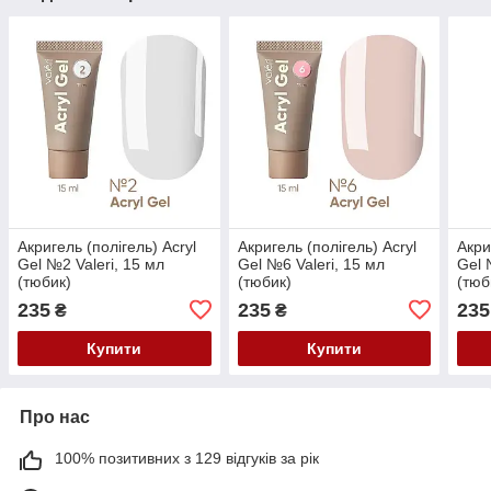
Акригель (полігель) Acryl
Акригель (полігель) Acryl
Акри
Gel №2 Valeri, 15 мл
Gel №6 Valeri, 15 мл
Gel 
(тюбик)
(тюбик)
(тюб
235
235
235
₴
₴
Купити
Купити
Про нас
100% позитивних з 129 відгуків за рік