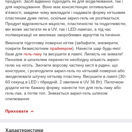
продукті. Засіб відмінно підходить як для моделювання, так і
для нарощування. Воно має консистенцію оптимальної
в'язкості, завдяки чому викладати і надавати форму нігтьовим
пластинам дуже легко, оскільки акрил-гель не розтікається.
Продукт відрізняється міцністю, пластичністю та податливістю,
він може застигати як в UV, так і LED-лампах, а під час
полімеризації не викликає хворобливих відчуттів та печіння.
Виконати підготовку поверхні нігтик (забафити, знежирити,
покрити безкислотним
праймером
). Нанести шар будь-якої
бази для
гель-лаку
та висушити в лампі. Липкість не знімати!
Пензлем зі шпателем перенести необхідну кількість акрил-
гелю на ніготь. Змочити ворсову частину кисті в рідині, що
конструює, і розподілити акрил-гель по нігтьовій поверхні або
змоделювати штучну нігтьову пластину. Висушити в лампі (30-
60 секунд в LED і гібридній, 2 хвилини в UV 36 Вт). Пилочкою
додати нігтю бажану форму, нанести топ для гель-лаку або
гель-лак, а потім топ. Знімається акрил-гель шляхом
спилювання.
Приховати
Характеристики