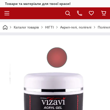
Товари та матеріали для твоєї краси!
Каталог товарiв
НІГТІ
Акрил-гелі, полігелі
Поліге