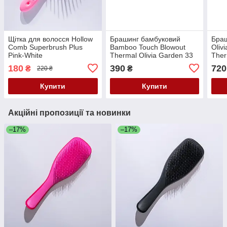
Щітка для волосся Hollow
Брашинг бамбуковий
Бра
Comb Superbrush Plus
Bamboo Touch Blowout
Oliv
Pink-White
Thermal Olivia Garden 33
Ther
мм
180
390
720
₴
₴
220 ₴
Купити
Купити
Акційні пропозиції та новинки
–17%
–17%