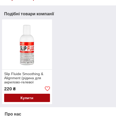
Подібні товари компанії
Slip Fluide Smoothing &
Alignment (рідина для
акрилово-гелевої
системи) Kodi, 250 мл
220
₴
Купити
Про нас