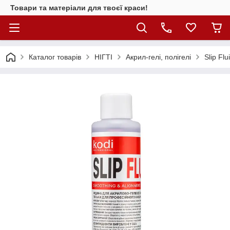
Товари та матеріали для твоєї краси!
Каталог товарiв
НІГТІ
Акрил-гелі, полігелі
Slip Fl