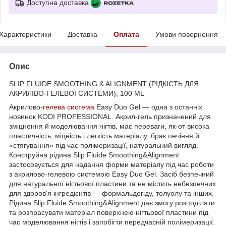
Доступна доставка
Характеристики
Доставка
Оплата
Умови повернення
Опис
SLIP FLUIDE SMOOTHING & ALIGNMENT (РІДКІСТЬ ДЛЯ
АКРИЛІВО-ГЕЛЕВОЇ СИСТЕМИ), 100 ML
Акрилово-
гелева система
Easy Duo Gel — одна з останніх
новинок KODI PROFESSIONAL. Акрил-гель призначений для
зміцнення й моделювання нігтів, має переваги, як-от висока
пластичність, міцність і легкість матеріалу, брак печіння й
«стягування» під час полімеризації, натуральний вигляд.
Конструйна рідина Slip Fluide Smoothing&Alignment
застосовується для надання форми матеріалу під час роботи
з акрилово-гелевою системою Easy Duo Gel. Засіб безпечний
для натуральної нігтьової пластини та не містить небезпечних
для здоров'я інгредієнтів — формальдегіду, толуолу та інших.
Рідина Slip Fluide Smoothing&Alignment дає змогу розподіляти
та розпрасувати матеріал поверхнею нігтьової пластини під
час моделювання нігтів і запобігти передчасній полімеризації.