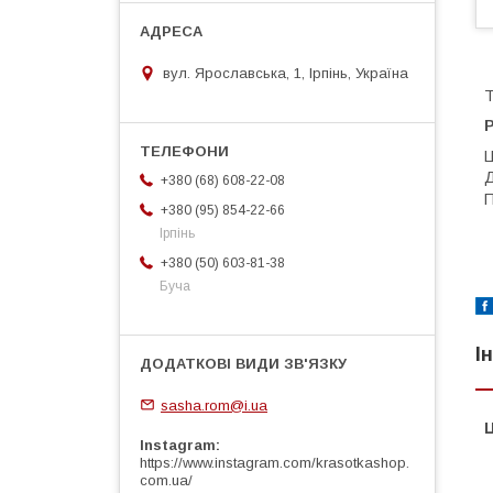
вул. Ярославська, 1, Ірпінь, Україна
Т
Р
Ц
+380 (68) 608-22-08
П
+380 (95) 854-22-66
Ірпінь
+380 (50) 603-81-38
Буча
І
sasha.rom@i.ua
Ц
Instagram
https://www.instagram.com/krasotkashop.
com.ua/