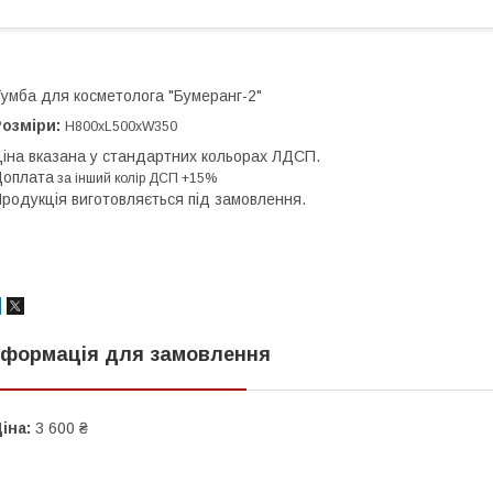
умба для косметолога "Бумеранг-2"
озміри:
Н800хL500xW350
іна вказана у стандартних кольорах ЛДСП.
Доплата
за інший колір
ДСП
+15%
родукція виготовляється під замовлення.
нформація для замовлення
іна:
3 600 ₴