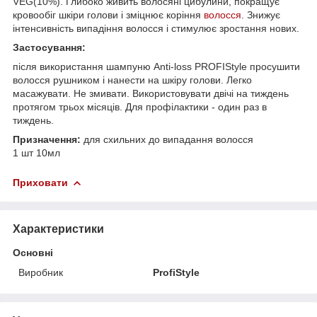
VEG(10%). Глибоко живить волосяні цибулини, покращує
кровообіг шкіри голови і зміцнює коріння
волосся
. Знижує
інтенсивність випадіння волосся і стимулює зростання нових.
Застосування:
після використання шампуню Anti-loss PROFIStylе просушити
волосся рушником і нанести на шкіру голови. Легко
масажувати. Не змивати. Використовувати двічі на тиждень
протягом трьох місяців. Для профілактики - один раз в
тиждень.
Призначення:
для схильних до випадання волосся
1 шт 10мл
Приховати
Характеристики
Основні
Виробник
ProfiStyle