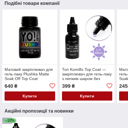
Подібні товари компанії
Матовий закріплювач для
Топ Komilfo Top Coat —
Мато
гель-лаку Plushka Matte
закріплювач для гель-лаку
гель
Soak Off Top Coat
з липким шаром без
Soak
YO!Nails, 30 мл
пензлика, 30 мл
YO!N
640
399
245
₴
₴
Купити
Купити
Акційні пропозиції та новинки
–10%