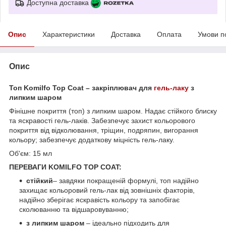
Доступна доставка
Опис
Характеристики
Доставка
Оплата
Умови п
Опис
Топ Komilfo Top Coat – закріплювач для
гель-лаку
з
липким шаром
Фінішне покриття (топ) з липким шаром. Надає стійкого блиску
та яскравості гель-лаків. Забезпечує захист кольорового
покриття від відколювання, тріщин, подряпин, вигорання
кольору; забезпечує додаткову міцність гель-лаку.
Об'єм: 15 мл
ПЕРЕВАГИ KOMILFO TOP COAT:
стійкий
– завдяки покращеній формулі, топ надійно
захищає кольоровий гель-лак від зовнішніх факторів,
надійно зберігає яскравість кольору та запобігає
сколюванню та відшаровуванню;
з липким шаром
– ідеально підходить для