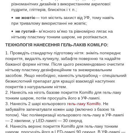
різноманітних дизайнів з використанням акрилової
пудрити, гліттерів, блискіток і т. п.;
не жовтіє
— топ містить захист від УФ, тому навіть
при тривалому використанні не жовтіє;
не густий
– м'ясного м'яко та рівномірно лягає на
нігтьову пластину тонким шаром, не розтікається.
ТЕХНОЛОГІЯ НАНЕСЕННЯ ГЕЛЬ-ЛАКІВ KOMILFO:
1. Проведіть стандартну підготовку нігтя: зніміть попереднє
покриття, видаліть кутикулу, забафте поверхню та надайте
бажаної форми нігтям. Після цього рекомендовано очистити
нігтьову пластину дезінфекційним та знежирювальним
засобом. Якщо необхідно, нанесіть ультрабонд – спеціальний
безкислотний препарат для кращої взаємодії наступних
покриттів з натуральним нігтем.
2. Нанесіть на ніготь базове покриття Komilfo для гель-лаку
тонким шаром, потім просушіть його в УФ-лампі.
3. Нанесіть 2 шарі кольорового
гель-лаку Komilfo
. Не
забувайте запечатувати кожен шар (включно з базою та
топом). Час полімеризації кольорового гель-лаку в УФ-лампі
— 2 хвилини, у LED-лампі — 30 секунд.
4. Нанесіть верхнє покриття Komilfo для гель-лаку тонким
шаром, просушіть його в LED-лампі 90 секунд. В УФ-лампі —