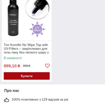
Топ Komilfo No Wipe Top with
UV-Filters – закріплювач для
гель-лаку без липкого шару з
УФ-фільтрами, 100мл (без
В наявності
пензля)
899,10
₴
999 ₴
Купити
Про нас
100% позитивних з 129 відгуків за рік