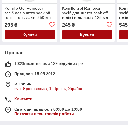
Komilfo Gel Remover —
Komilfo Gel Remover —
Komi
засіб для зняття soak off
засіб для зняття soak off
засі
гелів і гель-лаків, 250 мл
гелів і гель-лаків, 125 мл
гелі
295
245
545
₴
₴
Купити
Купити
Про нас
100% позитивних з 129 відгуків за рік
Працює з 15.05.2012
м. Ірпінь
вул. Ярославська, 1 , Ірпінь, Україна
Контакти
Сьогодні працює з 09:00 до 19:00
Показати весь графік роботи