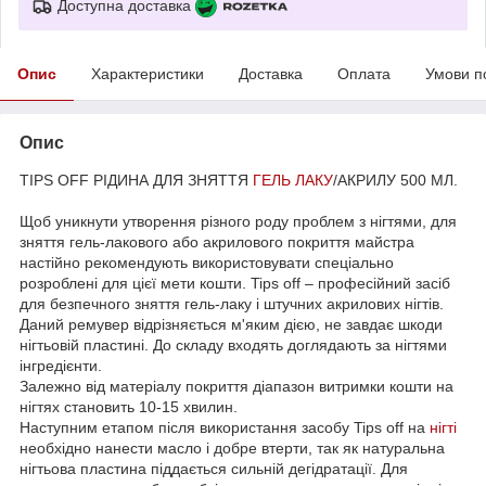
Доступна доставка
Опис
Характеристики
Доставка
Оплата
Умови п
Опис
TIPS OFF РІДИНА ДЛЯ ЗНЯТТЯ
ГЕЛЬ ЛАКУ
/АКРИЛУ 500 МЛ.
Щоб уникнути утворення різного роду проблем з нігтями, для
зняття гель-лакового або акрилового покриття майстра
настійно рекомендують використовувати спеціально
розроблені для цієї мети кошти. Tips off – професійний засіб
для безпечного зняття гель-лаку і штучних акрилових нігтів.
Даний ремувер відрізняється м'яким дією, не завдає шкоди
нігтьовій пластині. До складу входять доглядають за нігтями
інгредієнти.
Залежно від матеріалу покриття діапазон витримки кошти на
нігтях становить 10-15 хвилин.
Наступним етапом після використання засобу Tips off на
нігті
необхідно нанести масло і добре втерти, так як натуральна
нігтьова пластина піддається сильній дегідратації. Для