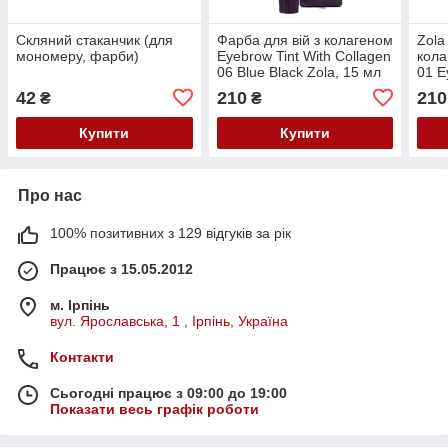
Скляний стаканчик (для
Фарба для вій з колагеном
Zola
мономеру, фарби)
Eyebrow Tint With Collagen
кол
06 Blue Black Zola, 15 мл
01 E
Coll
42
210
210
₴
₴
Купити
Купити
Про нас
100% позитивних з 129 відгуків за рік
Працює з 15.05.2012
м. Ірпінь
вул. Ярославська, 1 , Ірпінь, Україна
Контакти
Сьогодні працює з 09:00 до 19:00
Показати весь графік роботи