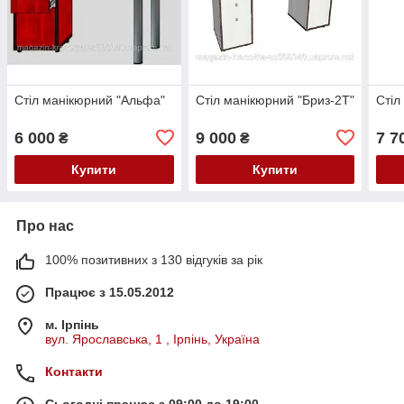
Стіл манікюрний "Альфа"
Стіл манікюрний "Бриз-2Т"
Стіл
6 000
9 000
7 7
₴
₴
Купити
Купити
Про нас
100% позитивних з 130 відгуків за рік
Працює з 15.05.2012
м. Ірпінь
вул. Ярославська, 1 , Ірпінь, Україна
Контакти
Сьогодні працює з 09:00 до 19:00