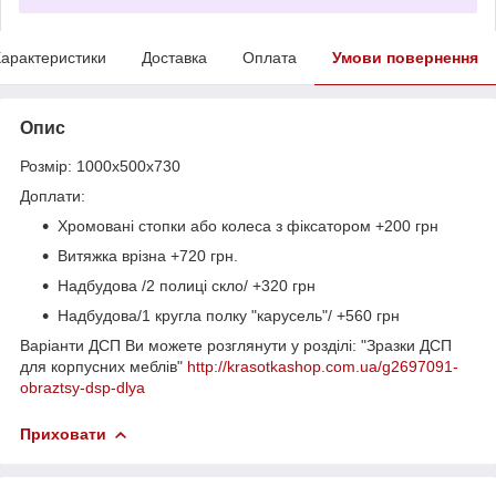
арактеристики
Доставка
Оплата
Умови повернення
Опис
Розмір: 1000х500х730
Доплати:
Хромовані стопки або колеса з фіксатором +200 грн
Витяжка врізна +720 грн.
Надбудова /2 полиці скло/ +320 грн
Надбудова/1 кругла полку "карусель"/ +560 грн
Варіанти ДСП Ви можете розглянути у розділі: "Зразки ДСП
для корпусних меблів"
http://krasotkashop.com.ua/g2697091-
obraztsy-dsp-dlya
Приховати