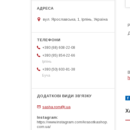
вул. Ярославська, 1, Ірпінь, Україна
Р
Д
+380 (68) 608-22-08
+380 (95) 854-22-66
Ірпінь
+380 (50) 603-81-38
В
Буча
h
sasha.rom@i.ua
Х
Instagram
https://www.instagram.com/krasotkashop.
com.ua/