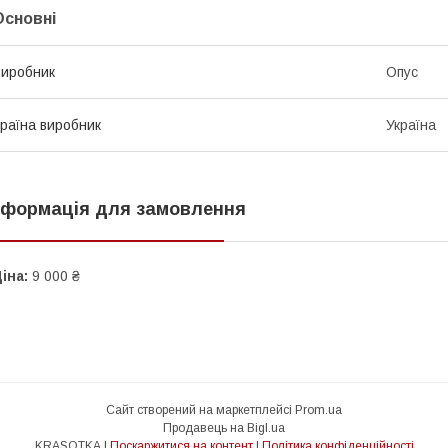
Основні
иробник
Опус
раїна виробник
Україна
нформація для замовлення
іна:
9 000 ₴
Сайт створений на маркетплейсі
Prom.ua
Продавець на Bigl.ua
KRASOTKA |
Поскаржитися на контент
|
Політика конфіденційності