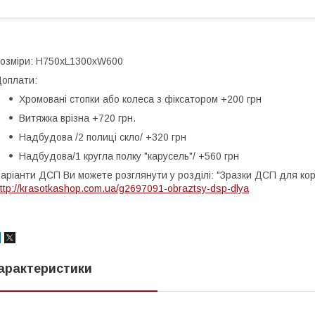
озміри: Н750хL1300хW600
оплати:
Хромовані стопки або колеса з фіксатором +200 грн
Витяжка врізна +720 грн.
Надбудова /2 полиці скло/ +320 грн
Надбудова/1 кругла полку "карусель"/ +560 грн
аріанти ДСП Ви можете розглянути у розділі: "Зразки ДСП для кор
ttp://krasotkashop.com.ua/g2697091-obraztsy-dsp-dlya
арактеристики