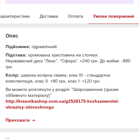
арактеристики
Доставка
Оплата
Умови повернення
Опис
Підйомник:
гідравлічний
Підстава:
хромована хрестовина на стопках
Нержавіючий диск "Люкс", "Сфера": +240 грн. До мийки: -880
грн.
Колір:
широка колірна гамма; клас III - стандартна
комплектація, клас II: +80 грн, клас I: +120 грн
Ви можете розглянути у розділі: "Шкірозамінник (зразки
оббивного матеріалу)"
http://krasotkashop.com.ua/g2528175-kozhzamenitel-
obraztsy-obivochnogo
Приховати