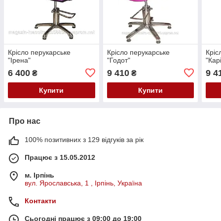
Крісло перукарське
Крісло перукарське
Кріс
"Ірена"
"Годот"
"Кар
6 400
9 410
9 4
₴
₴
Купити
Купити
Про нас
100% позитивних з 129 відгуків за рік
Працює з 15.05.2012
м. Ірпінь
вул. Ярославська, 1 , Ірпінь, Україна
Контакти
Сьогодні працює з 09:00 до 19:00