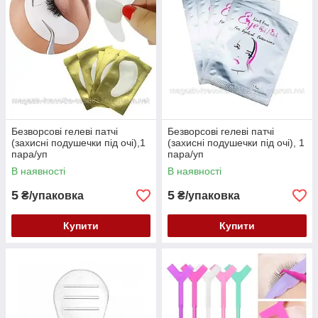
Безворсові гелеві патчі
Безворсові гелеві патчі
(захисні подушечки під очі),1
(захисні подушечки під очі), 1
пара/уп
пара/уп
В наявності
В наявності
5
5
₴/упаковка
₴/упаковка
Купити
Купити