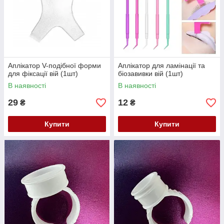
Аплікатор V-подібної форми
Аплікатор для ламінації та
для фіксації вій (1шт)
біозавивки вій (1шт)
В наявності
В наявності
29
12
₴
₴
Купити
Купити