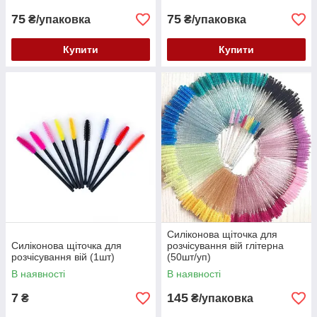
75
75
₴/упаковка
₴/упаковка
Купити
Купити
Силіконова щіточка для
Силіконова щіточка для
розчісування вій глітерна
розчісування вій (1шт)
(50шт/уп)
В наявності
В наявності
7
145
₴
₴/упаковка