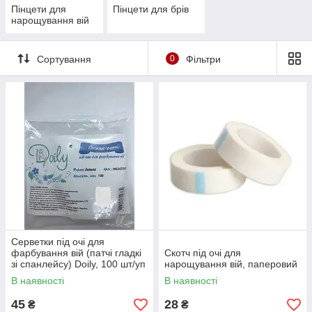
Пінцети для
Пінцети для брів
нарощування вій
Сортування
0
Фільтри
Серветки під очі для
фарбування вій (патчі гладкі
Скотч під очі для
зі спанлейсу) Doily, 100 шт/уп
нарощування вій, паперовий
В наявності
В наявності
45
28
₴
₴