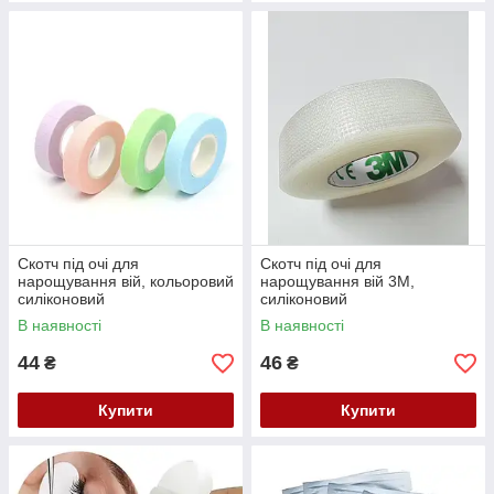
Скотч під очі для
Скотч під очі для
нарощування вій, кольоровий
нарощування вій 3М,
силіконовий
силіконовий
В наявності
В наявності
44
46
₴
₴
Купити
Купити