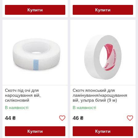
Купити
Купити
Скотч під очі для
Скотч японський для
нарощування вій,
ламінування/нарощування
силіконовий
вій, ультра білий (9 м)
В наявності
В наявності
44
46
₴
₴
Купити
Купити