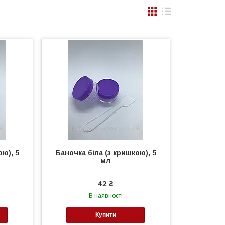
ою), 5
Баночка біла (з кришкою), 5
мл
42 ₴
В наявності
Купити