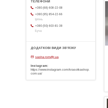
+380 (68) 608-22-08
+380 (95) 854-22-66
Ірпінь
+380 (50) 603-81-38
Буча
sasha.rom@i.ua
Instagram
https://www.instagram.com/krasotkashop.
com.ua/