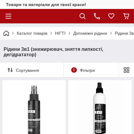
Товари та матеріали для твоєї краси!
Каталог товарiв
НІГТІ
Допоміжні рідини
Рідини 3в
Рідини 3в1 (знежирювач, зняття липкості,
дегідрататор)
Сортування
0
Фільтри