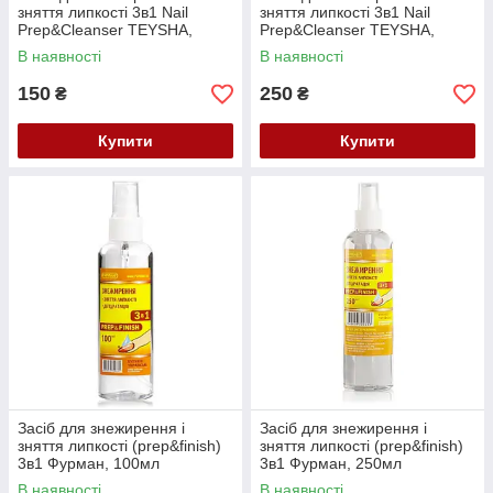
зняття липкості 3в1 Nail
зняття липкості 3в1 Nail
Prep&Cleanser TEYSHA,
Prep&Cleanser TEYSHA,
500мл
1000мл
В наявності
В наявності
150
250
₴
₴
Купити
Купити
Засіб для знежирення і
Засіб для знежирення і
зняття липкості (prep&finish)
зняття липкості (prep&finish)
3в1 Фурман, 100мл
3в1 Фурман, 250мл
В наявності
В наявності