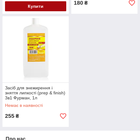
180
₴
Купити
Засіб для знежирення і
зняття липкості (prep & finish)
3в1 Фурман, 1л
Немає в наявності
255
₴
Про нас