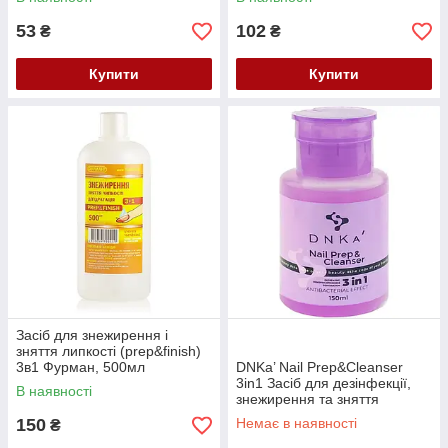
53
102
₴
₴
Купити
Купити
Засіб для знежирення і
зняття липкості (prep&finish)
3в1 Фурман, 500мл
DNKa’ Nail Prep&Cleanser
3in1 Засіб для дезінфекції,
В наявності
знежирення та зняття
липкого шару, 150 мл
150
Немає в наявності
₴