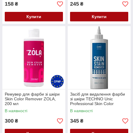
158
245
₴
₴
Купити
Купити
Ремувер для фарби зі шкіри
Засіб для видалення фарби
Skin Color Remover ZOLA,
зі шкіри TECHNO Unic
200 мл
Professional Skin Color
Remover, 200 мл
В наявності
В наявності
300
345
₴
₴