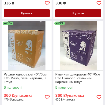
336
336
₴
₴
Купити
Купити
–23%
–23%
Рушник одноразові 40*70см
Рушники одноразові 40*70см
Etto Mesh, сітка, нарізані, 50
Etto Diamond, стільники,
шт/уп
нарізані, 50 шт/уп
В наявності
В наявності
360
360
₴/упаковка
₴/упаковка
470 ₴/упаковка
470 ₴/упаковка