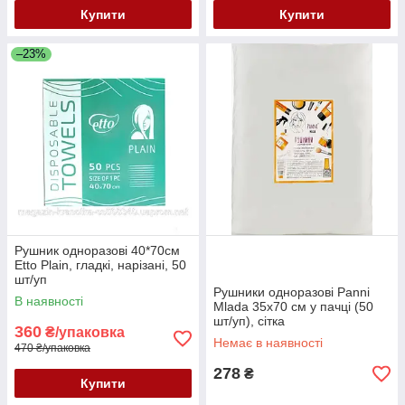
Купити
Купити
–23%
Рушник одноразові 40*70см
Etto Plain, гладкі, нарізані, 50
шт/уп
Рушники одноразові Panni
В наявності
Mlada 35х70 см у пачці (50
шт/уп), сітка
360
₴/упаковка
Немає в наявності
470 ₴/упаковка
278
₴
Купити