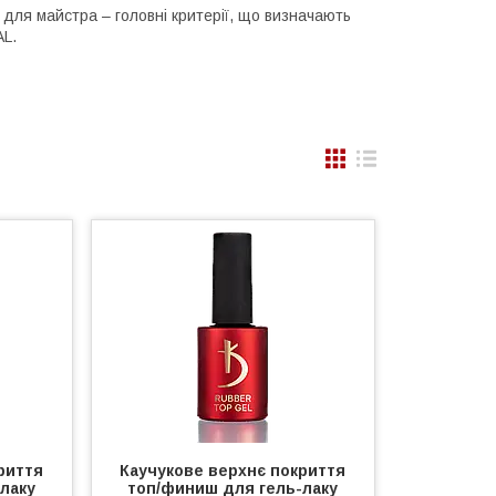
для майстра – головні критерії, що визначають
AL.
риття
Каучукове верхнє покриття
лаку
топ/финиш для гель-лаку