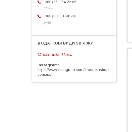
+380 (95) 854-22-66
Ірпінь
+380 (50) 603-81-38
Буча
sasha.rom@i.ua
Instagram
https://www.instagram.com/krasotkashop.
com.ua/