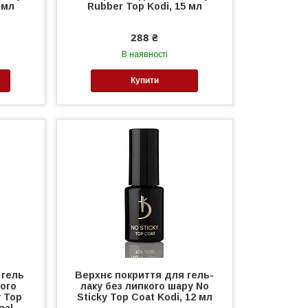
 мл
Rubber Top Kodi, 15 мл
288 ₴
В наявності
Купити
 гель
Верхнє покриття для гель-
ного
лаку без липкого шару No
y Top
Sticky Top Coat Kodi, 12 мл
nal