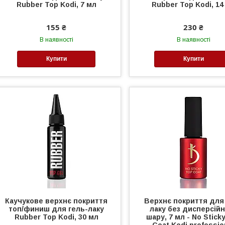
Rubber Top Kodi, 7 мл
Rubber Top Kodi, 14
155 ₴
230 ₴
В наявності
В наявності
Купити
Купити
Каучукове верхнє покриття
Верхнє покриття для
топ/финиш для гель-лаку
лаку без дисперсій
Rubber Top Kodi, 30 мл
шару, 7 мл - No Stick
Coat Kodi professio