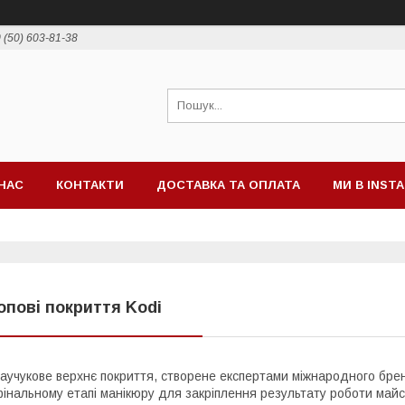
 (50) 603-81-38
НАС
КОНТАКТИ
ДОСТАВКА ТА ОПЛАТА
МИ В INST
опові покриття Kodi
аучукове верхнє покриття, створене експертами міжнародного бр
інальному етапі манікюру для закріплення результату роботи майс