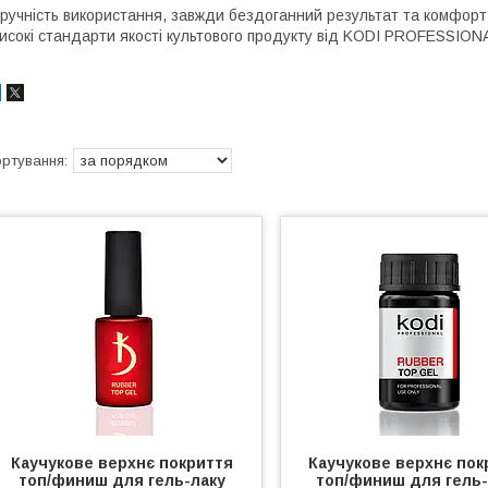
ручність використання, завжди бездоганний результат та комфорт 
исокі стандарти якості культового продукту від KODI PROFESSION
Каучукове верхнє покриття
Каучукове верхнє пок
топ/финиш для гель-лаку
топ/финиш для гель-