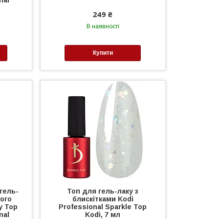
249 ₴
В наявності
Купити
гель-
Топ для гель-лаку з
ного
блискітками Kodi
y Top
Professional Sparkle Top
nal
Kodi, 7 мл