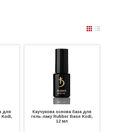
а для
Каучукова основа база для
 Kodi,
гель-лаку Rubber Base Kodi,
12 мл