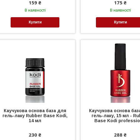
159 ₴
175 ₴
В наявності
В наявності
Купити
Купити
Каучукова основа база для
Каучукова основа баз
гель-лаку Rubber Base Kodi,
гель-лаку, 15 мл - R
14 мл
Base Kodi professio
230 ₴
288 ₴