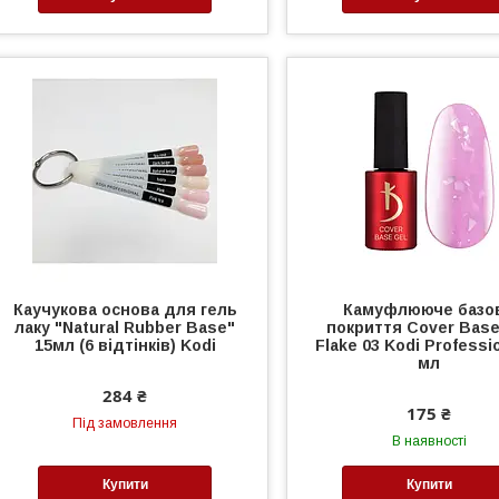
Каучукова основа для гель
Камуфлююче базо
лаку "Natural Rubber Base"
покриття Cover Base
15мл (6 відтінків) Kodi
Flake 03 Kodi Professio
мл
284 ₴
175 ₴
Під замовлення
В наявності
Купити
Купити