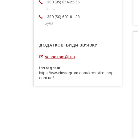
+380 (95) 854-22-66
Ірпінь
+380 (50) 603-81-38
Буча
sasha.rom@i.ua
Instagram
https://www.instagram.com/krasotkashop.
com.ua/