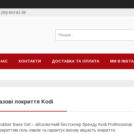
 (50) 603-81-38
НАС
КОНТАКТИ
ДОСТАВКА ТА ОПЛАТА
МИ В INST
азові покриття Kodi
ubber Base Gel – абсолютний бестселер бренду Kodi Professional
окриттям гель-лаком та гарантує високу міцність покриття.