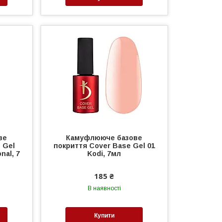
ве
Камуфлююче базове
 Gel
покриття Cover Base Gel 01
nal, 7
Kodi, 7мл
185 ₴
В наявності
Купити