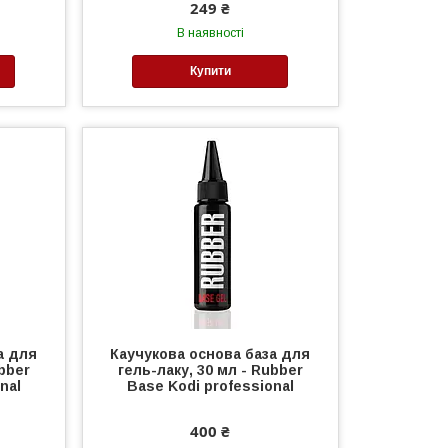
249 ₴
В наявності
Купити
а для
Каучукова основа база для
ubber
гель-лаку, 30 мл - Rubber
nal
Base Kodi professional
400 ₴