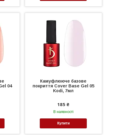
ве
Камуфлююче базове
Gel 04
покриття Cover Base Gel 05
Kodi, 7мл
185 ₴
В наявності
Купити