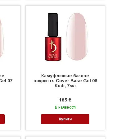
ве
Камуфлююче базове
Gel 07
покриття Cover Base Gel 08
Kodi, 7мл
185 ₴
В наявності
Купити