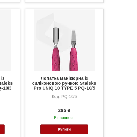
із
Лопатка манікюрна із
taleks
силіконовою ручкою Staleks
-10/3
Pro UNIQ 10 TYPE 5 PQ-10/5
PQ-10/5
285 ₴
В наявності
Купити