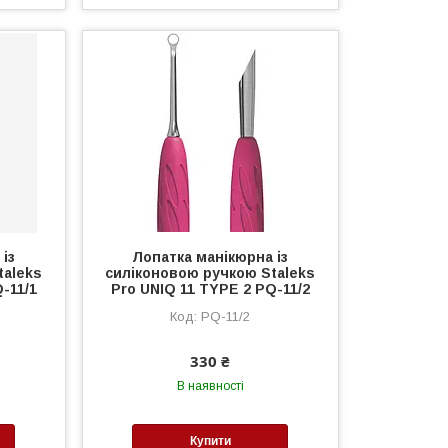
із
Лопатка манікюрна із
taleks
силіконовою ручкою Staleks
-11/1
Pro UNIQ 11 TYPE 2 PQ-11/2
PQ-11/2
330 ₴
В наявності
Купити