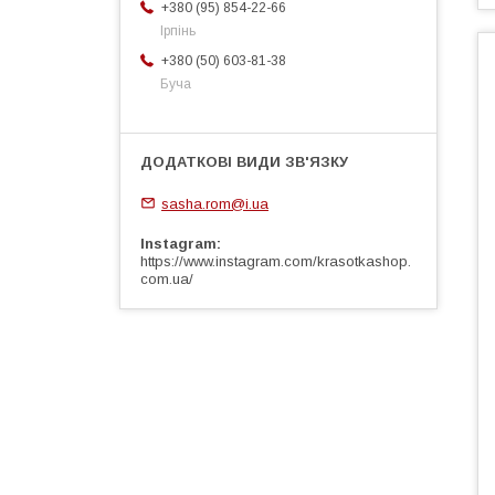
+380 (95) 854-22-66
Ірпінь
+380 (50) 603-81-38
Буча
sasha.rom@i.ua
Instagram
https://www.instagram.com/krasotkashop.
com.ua/