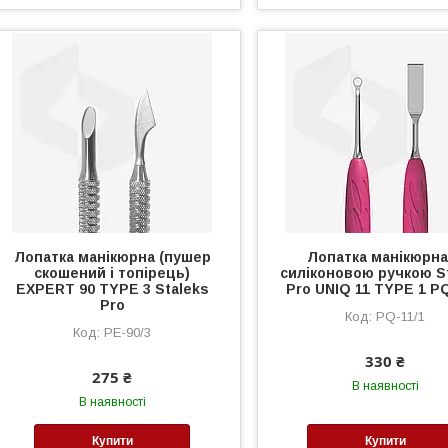
Лопатка манікюрна (пушер
Лопатка манікюрна 
скошений і топірець)
силіконовою ручкою S
EXPERT 90 TYPE 3 Staleks
Pro UNIQ 11 TYPE 1 PQ
Pro
PQ-11/1
PE-90/3
330 ₴
275 ₴
В наявності
В наявності
Купити
Купити