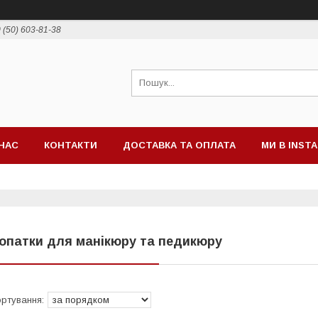
 (50) 603-81-38
НАС
КОНТАКТИ
ДОСТАВКА ТА ОПЛАТА
МИ В INST
опатки для манікюру та педикюру