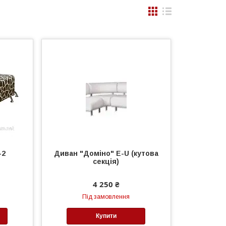
-2
Диван "Доміно" E-U (кутова
секція)
4 250 ₴
Під замовлення
Купити