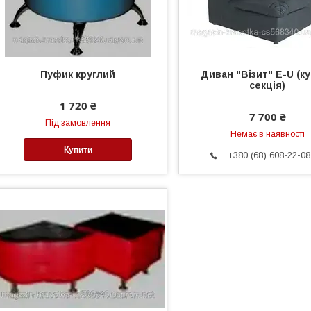
Пуфик круглий
Диван "Візит" E-U (к
секція)
1 720 ₴
7 700 ₴
Під замовлення
Немає в наявності
Купити
+380 (68) 608-22-08