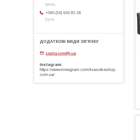
Ірпінь
+380 (50) 603-81-38
Буча
sasha.rom@i.ua
Instagram
https://www.instagram.com/krasotkashop.
com.ua/